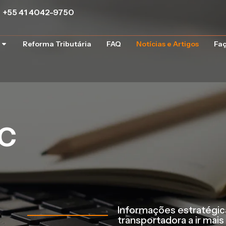
+55 41 4042-9750
Reforma Tributária
FAQ
Notícias e Artigos
Faç
RC
Informações estratégica
transportadora a ir mais