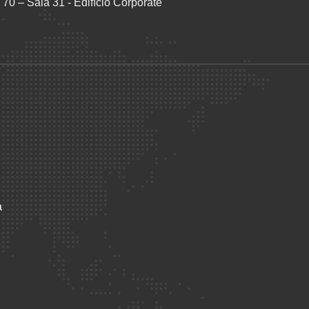
70 – Sala 31 - Edifício Corporate
e
o
a