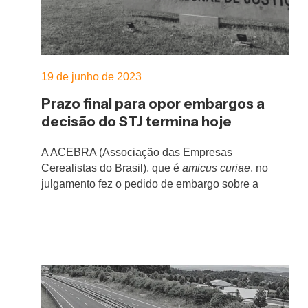
19 de junho de 2023
Prazo final para opor embargos a
decisão do STJ termina hoje
A ACEBRA (Associação das Empresas
Cerealistas do Brasil), que é
amicus curiae
, no
julgamento fez o pedido de embargo sobre a
decisão do STJ.
Os dois pedidos são:
1º – Afastar o entendimento da Procuradoria
Geral da Fazenda Nacional, que além das
reservas de incentivos será necessária a
comprovação da efetiva aplicação como
“investimento”.