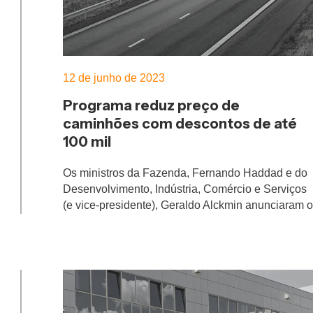
12 de junho de 2023
Programa reduz preço de
caminhões com descontos de até
100 mil
Os ministros da Fazenda, Fernando Haddad e do
Desenvolvimento, Indústria, Comércio e Serviços
(e vice-presidente), Geraldo Alckmin anunciaram 
pacote de medidas para incentivar a indústria
automotiva, reduzindo o preço dos caminhões.
Logo, além dos descontos de até R$ 8 mil para
carros de passeio, parte do projeto focará
renovação da frota de ônibus e
na
caminhões
R$
, deve conceder créditos de até