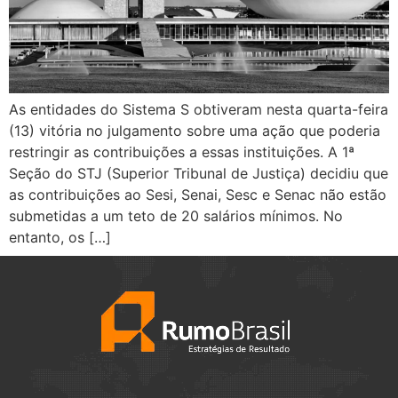
As entidades do Sistema S obtiveram nesta quarta-feira
(13) vitória no julgamento sobre uma ação que poderia
restringir as contribuições a essas instituições. A 1ª
Seção do STJ (Superior Tribunal de Justiça) decidiu que
as contribuições ao Sesi, Senai, Sesc e Senac não estão
submetidas a um teto de 20 salários mínimos. No
entanto, os […]