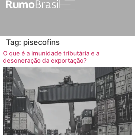
Tag:
pisecofins
O que é a imunidade tributária e a
desoneração da exportação?