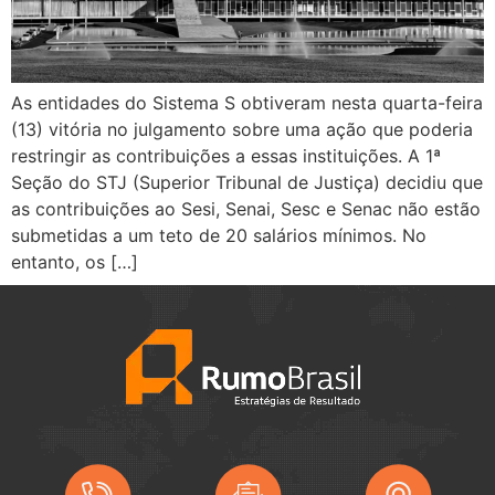
As entidades do Sistema S obtiveram nesta quarta-feira
(13) vitória no julgamento sobre uma ação que poderia
restringir as contribuições a essas instituições. A 1ª
Seção do STJ (Superior Tribunal de Justiça) decidiu que
as contribuições ao Sesi, Senai, Sesc e Senac não estão
submetidas a um teto de 20 salários mínimos. No
entanto, os […]