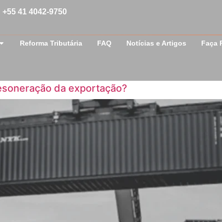
+55 41 4042-9750
Reforma Tributária
FAQ
Notícias e Artigos
Faça 
desoneração da exportação?