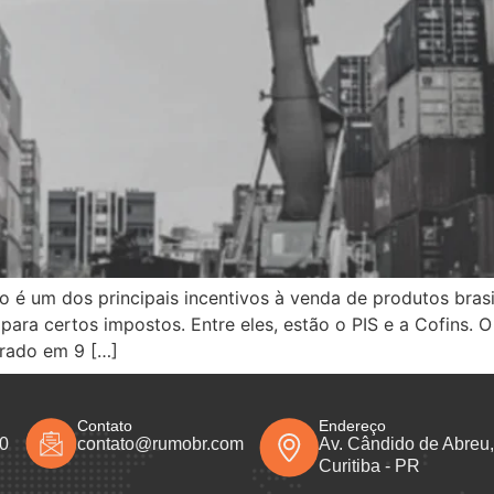
é um dos principais incentivos à venda de produtos brasile
a para certos impostos. Entre eles, estão o PIS e a Cofins.
rado em 9 […]
Contato
Endereço
50
contato@rumobr.com
Av. Cândido de Abreu, 
Curitiba - PR