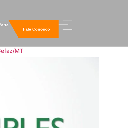
Parte
Fale Conosco
 Sefaz/MT