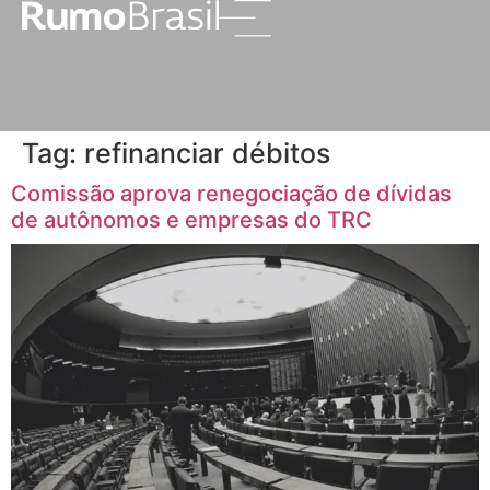
Tag:
refinanciar débitos
Comissão aprova renegociação de dívidas
de autônomos e empresas do TRC