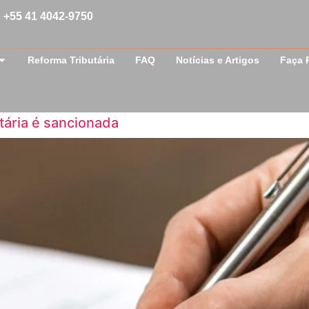
+55 41 4042-9750
Reforma Tributária
FAQ
Notícias e Artigos
Faça 
ária é sancionada